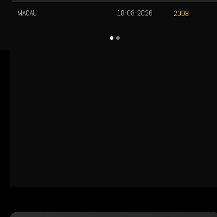
MACAU
10-08-2026
2008