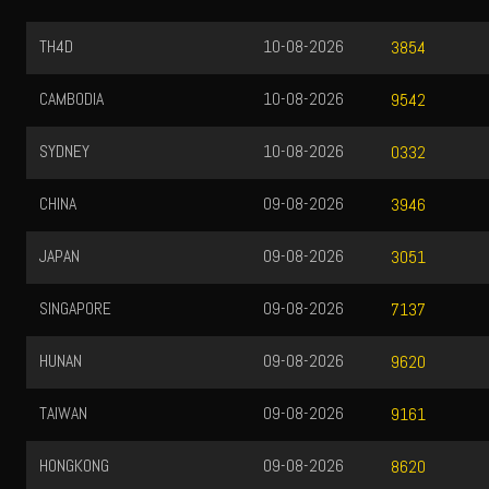
TH4D
10-08-2026
3854
CAMBODIA
10-08-2026
9542
SYDNEY
10-08-2026
0332
CHINA
09-08-2026
3946
JAPAN
09-08-2026
3051
SINGAPORE
09-08-2026
7137
HUNAN
09-08-2026
9620
TAIWAN
09-08-2026
9161
HONGKONG
09-08-2026
8620