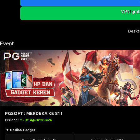
VPN grati
Deskt
Event
PGSOFT : MERDEKA KE 81 !
Periode:
1 - 31 Agustus 2026
Undian Gadget