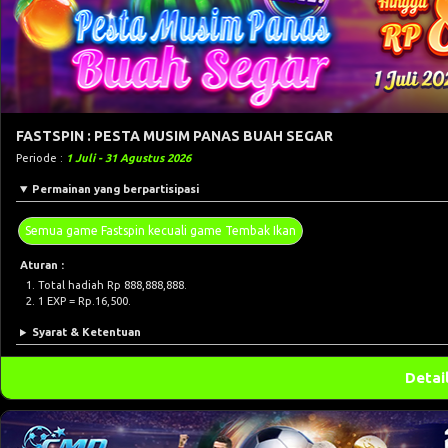
FASTSPIN : PESTA MUSIM PANAS BUAH SEGAR
Periode :
1 Juli - 31 Agustus 2026
Permainan yang berpartisipasi
Semua game Fastspin kecuali game Tembak Ikan
Aturan :
Total hadiah Rp 888,888,888.
1 EXP = Rp.16,500.
Syarat & Ketentuan
Detai