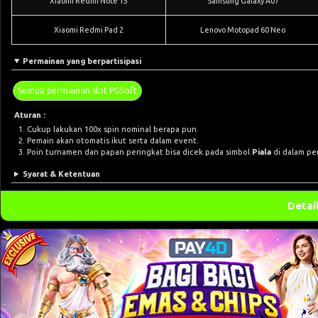
Xiaomi Redmi Note 15
Samsung Galaxy A07
Xiaomi Redmi Pad 2
Lenovo Motopad 60 Neo
Permainan yang berpartisipasi
Semua permainan slot PGSoft
Aturan :
Cukup lakukan 100x spin nominal berapa pun.
Pemain akan otomatis ikut serta dalam event.
Poin turnamen dan papan peringkat bisa dicek pada simbol
Piala
di dalam pe
Syarat & Ketentuan
Detai