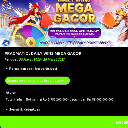
PRAGMATIC : DAILY WINS MEGA GACOR
Periode :
30 Maret 2026 - 28 Maret 2027
Permainan yang berpartisipasi
Semua permainan slot Pragmatic Play
Aturan :
Total hadiah Slot senilai Rp 5,983,200,000 (bagian dari Rp 88,000,000,000).
Syarat & Ketentuan
Detai