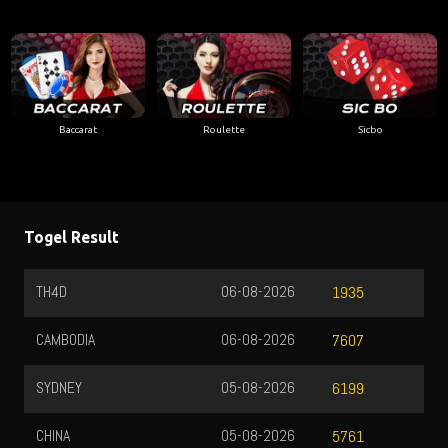
Baccarat
Roulette
Sicbo
Togel Result
TH4D
06-08-2026
1935
CAMBODIA
06-08-2026
7607
SYDNEY
05-08-2026
6199
CHINA
05-08-2026
5761