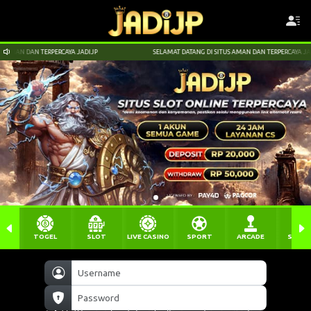
MAN DAN TERPERCAYA JADIJP
SELAMAT DATANG DI SITUS AMAN DAN TERPERCAYA JADIJ
TOGEL
SLOT
LIVE CASINO
SPORT
ARCADE
SABU